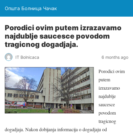
Општа Болница Чачак
Porodici ovim putem izrazavamo
najdublje saucesce povodom
tragicnog dogadjaja.
IT Bolnicaca
6 months ago
Porodici ovim
putem
izrazavamo
najdublje
saucesce
povodom
tragicnog
dogadjaja. Nakon dobijanja informacija o dogadjaju od