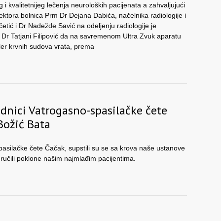
i kvalitetnijeg lečenja neuroloških pacijenata a zahvaljujući
ektora bolnica Prm Dr Dejana Dabića, načelnika radiologije i
četić i Dr Nadežde Savić na odeljenju radiologije je
r Tatjani Filipović da na savremenom Ultra Zvuk aparatu
pler krvnih sudova vrata, prema
adnici Vatrogasno-spasilačke čete
Božić Bata
asilačke čete Čačak, supstili su se sa krova naše ustanove
 uručili poklone našim najmlađim pacijentima.