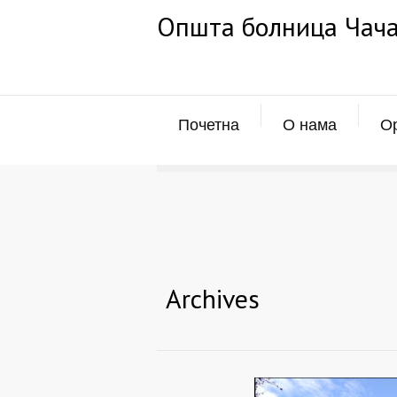
Општа болница Чач
Почетна
О нама
Ор
Archives