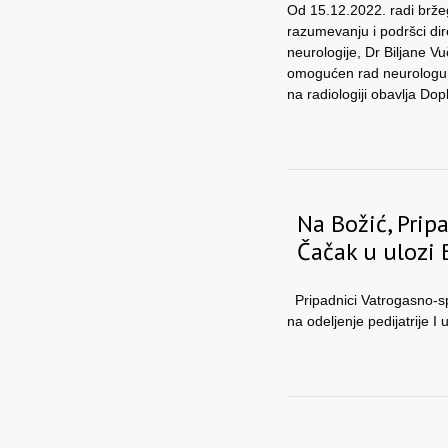
Od 15.12.2022. radi bržeg 
razumevanju i podršci dir
neurologije, Dr Biljane Vu
omogućen rad neurologu D
na radiologiji obavlja Do
Na Božić, Prip
Čačak u ulozi 
Pripadnici Vatrogasno-sp
na odeljenje pedijatrije I