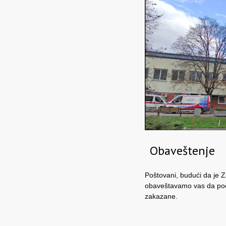
Obaveštenje
Poštovani, budući da je 
obaveštavamo vas da poč
zakazane.