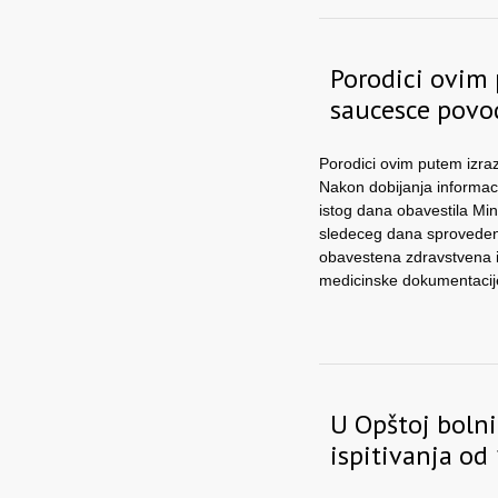
Porodici ovim
saucesce povo
Porodici ovim putem izr
Nakon dobijanja informac
istog dana obavestila Min
sledeceg dana sprovedena
obavestena zdravstvena in
medicinske dokumentacij
U Opštoj bolni
ispitivanja od