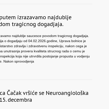
 putem izrazavamo najdublje
dom tragicnog dogadjaja.
azavamo najdublje saucesce povodom tragicnog dogadjaja.
ija o dogadjaju od 04.02.2026.godine, Uprava bolnice je
istarstvo zdravlja i zdravstvenu inspekciju, nakon cega je
 unutrasnja provera kvaliteta strucnog rada o cemu je
spekcija koja nije utrvrdila postojanje propusta u vodjenju
e. Nakon sprovodjenja
ca Čačak vršiće se Neuroangiološka
 15. decembra