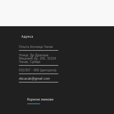
Адреса
Општа болница Чачак
Улица: Др Драгише
Мишовић бр. 205, 32104
Чачак, Србија
032/307 - 000 (централа)
оbcacak@gmail.com
Корисни линкови